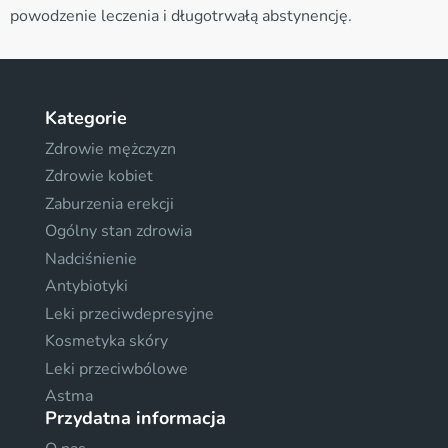
powodzenie leczenia i długotrwałą abstynencję.
Kategorie
Zdrowie mężczyzn
Zdrowie kobiet
Zaburzenia erekcji
Ogólny stan zdrowia
Nadciśnienie
Antybiotyki
Leki przeciwdepresyjne
Kosmetyka skóry
Leki przeciwbólowe
Astma
Przydatna informacja