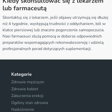
Kiedy skonsultować się z lekarzem
lub farmaceutą
Skontaktuj się z lekarzem, jeśli objawy utrzymują się dłużej
niż 4 tygodnie, występują trudności z oddychaniem, ból w
klatce piersiowej lub znaczne pogorszenie samopoczucia.
Nasi farmaceuci służą pomocą w doborze odpowiednich
preparatów wspomagających rekonwalescencję i udzielą
profesjonalnych porad dotyczących suplementacji.
Kategorie
Zdrowie mężczyzn
Zdrowie kobiet
Zaburzenia erekcji
Ogólny stan zdrowia
Nadciśnienie