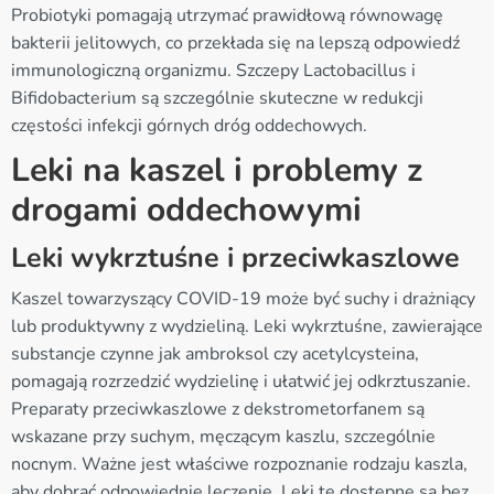
Probiotyki pomagają utrzymać prawidłową równowagę
bakterii jelitowych, co przekłada się na lepszą odpowiedź
immunologiczną organizmu. Szczepy Lactobacillus i
Bifidobacterium są szczególnie skuteczne w redukcji
częstości infekcji górnych dróg oddechowych.
Leki na kaszel i problemy z
drogami oddechowymi
Leki wykrztuśne i przeciwkaszlowe
Kaszel towarzyszący COVID-19 może być suchy i drażniący
lub produktywny z wydzieliną. Leki wykrztuśne, zawierające
substancje czynne jak ambroksol czy acetylcysteina,
pomagają rozrzedzić wydzielinę i ułatwić jej odkrztuszanie.
Preparaty przeciwkaszlowe z dekstrometorfanem są
wskazane przy suchym, męczącym kaszlu, szczególnie
nocnym. Ważne jest właściwe rozpoznanie rodzaju kaszla,
aby dobrać odpowiednie leczenie. Leki te dostępne są bez