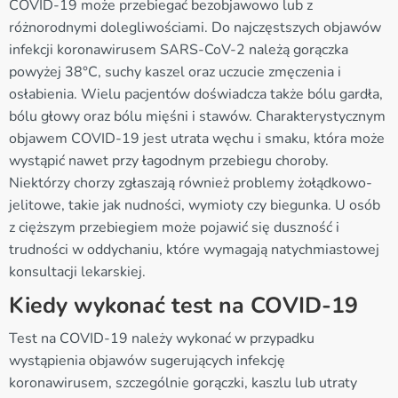
COVID-19 może przebiegać bezobjawowo lub z
różnorodnymi dolegliwościami. Do najczęstszych objawów
infekcji koronawirusem SARS-CoV-2 należą gorączka
powyżej 38°C, suchy kaszel oraz uczucie zmęczenia i
osłabienia. Wielu pacjentów doświadcza także bólu gardła,
bólu głowy oraz bólu mięśni i stawów. Charakterystycznym
objawem COVID-19 jest utrata węchu i smaku, która może
wystąpić nawet przy łagodnym przebiegu choroby.
Niektórzy chorzy zgłaszają również problemy żołądkowo-
jelitowe, takie jak nudności, wymioty czy biegunka. U osób
z cięższym przebiegiem może pojawić się duszność i
trudności w oddychaniu, które wymagają natychmiastowej
konsultacji lekarskiej.
Kiedy wykonać test na COVID-19
Test na COVID-19 należy wykonać w przypadku
wystąpienia objawów sugerujących infekcję
koronawirusem, szczególnie gorączki, kaszlu lub utraty