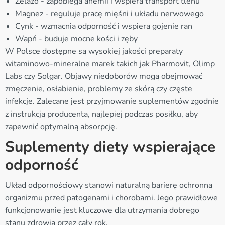
Żelazo - zapobiega anemii i wspiera transport tlenu
Magnez - reguluje pracę mięśni i układu nerwowego
Cynk - wzmacnia odporność i wspiera gojenie ran
Wapń - buduje mocne kości i zęby
W Polsce dostępne są wysokiej jakości preparaty
witaminowo-mineralne marek takich jak Pharmovit, Olimp
Labs czy Solgar. Objawy niedoborów mogą obejmować
zmęczenie, osłabienie, problemy ze skórą czy częste
infekcje. Zalecane jest przyjmowanie suplementów zgodnie
z instrukcją producenta, najlepiej podczas posiłku, aby
zapewnić optymalną absorpcję.
Suplementy diety wspierające
odporność
Układ odpornościowy stanowi naturalną barierę ochronną
organizmu przed patogenami i chorobami. Jego prawidłowe
funkcjonowanie jest kluczowe dla utrzymania dobrego
stanu zdrowia przez cały rok.