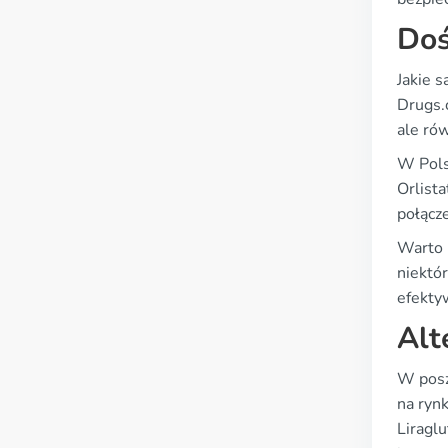
Doś
Jakie s
Drugs.
ale ró
W Pols
Orlist
połącze
Warto 
niektó
efektyw
Alt
W poszu
na ryn
Liraglu