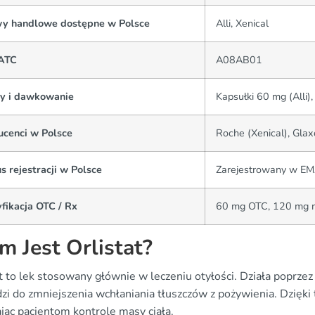
y handlowe dostępne w Polsce
Alli, Xenical
ATC
A08AB01
y i dawkowanie
Kapsułki 60 mg (Alli)
ucenci w Polsce
Roche (Xenical), Glax
s rejestracji w Polsce
Zarejestrowany w EMA
fikacja OTC / Rx
60 mg OTC, 120 mg n
m Jest Orlistat?
at to lek stosowany głównie w leczeniu otyłości. Działa poprz
zi do zmniejszenia wchłaniania tłuszczów z pożywienia. Dzięk
jąc pacjentom kontrolę masy ciała.