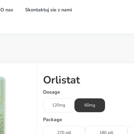
O nas
Skontaktuj sie z nami
Orlistat
Dosage
120mg
60mg
Package
270 pill
180 pill