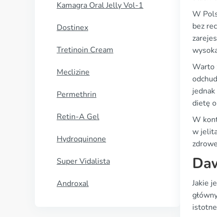
Kamagra Oral Jelly Vol-1
W Polsc
bez re
Dostinex
zareje
Tretinoin Cream
wysoką
Warto 
Meclizine
odchud
jednak
Permethrin
dietę o
Retin-A Gel
W kont
w jelit
Hydroquinone
zdrowe
Daw
Super Vidalista
Jakie 
Androxal
główny
istotne