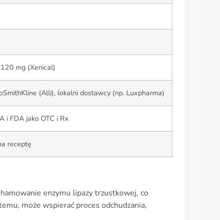
, 120 mg (Xenical)
oSmithKline (Alli), lokalni dostawcy (np. Luxpharma)
 i FDA jako OTC i Rx
a receptę
ez hamowanie enzymu lipazy trzustkowej, co
i temu, może wspierać proces odchudzania,