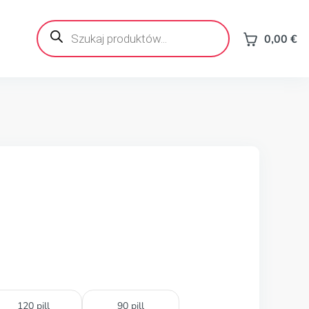
Wyszukiwarka
produktów
0,00
€
120 pill
90 pill