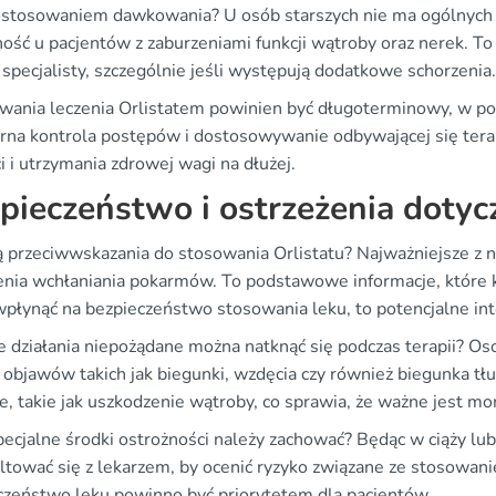
ostosowaniem dawkowania? U osób starszych nie ma ogólnych 
ność u pacjentów z zaburzeniami funkcji wątroby oraz nerek. To
specjalisty, szczególnie jeśli występują dodatkowe schorzenia.
rwania leczenia Orlistatem powinien być długoterminowy, w połą
rna kontrola postępów i dostosowywanie odbywającej się terap
i i utrzymania zdrowej wagi na dłużej.
pieczeństwo i ostrzeżenia dotyc
są przeciwwskazania do stosowania Orlistatu? Najważniejsze z n
enia wchłaniania pokarmów. To podstawowe informacje, które ka
płynąć na bezpieczeństwo stosowania leku, to potencjalne inte
ie działania niepożądane można natknąć się podczas terapii? O
 objawów takich jak biegunki, wzdęcia czy również biegunka tł
e, takie jak uszkodzenie wątroby, co sprawia, że ważne jest m
specjalne środki ostrożności należy zachować? Będąc w ciąży lu
ltować się z lekarzem, by ocenić ryzyko związane ze stosowan
czeństwo leku powinno być priorytetem dla pacjentów.