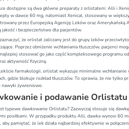
e dostępne są dwa główne preparaty z orlistatem: Alli i Xenica
cepty w dawce 60 mg, natomiast Xenical, stosowany w większy
strowany przez Europejską Agencję Leków oraz Amerykańską A
 jakość i bezpieczeństwo dla pacjentów.
zaznaczyć, że orlistat zaliczany jest do grupy leków przeciwt
zające. Poprzez obniżenie wchłaniania tłuszczów, pacjenci mog
 najlepiej stosować go jako część kompleksowego programu od
raz aktywność fizyczną.
ekście farmakologii, orlistat wykazuje minimalne wchłanianie w
ach, gdzie blokuje rozkład tłuszczów. To sprawia, że nie tylko p
 nawyki żywieniowe.
kowanie i podawanie Orlistatu
jest typowe dawkowanie Orlistatu? Zazwyczaj stosuje się dawk
mi posiłkami. W przypadku produktu Alli, dawka wynosi 60 mg i
, aby pamiętać, że lek działa najbardziej efektywnie w połączen