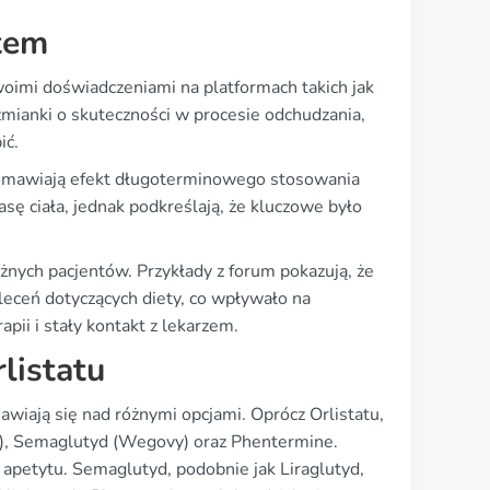
tem
swoimi doświadczeniami na platformach takich jak
mianki o skuteczności w procesie odchudzania,
ić.
 omawiają efekt długoterminowego stosowania
ę ciała, jednak podkreślają, że kluczowe było
nych pacjentów. Przykłady z forum pokazują, że
leceń dotyczących diety, co wpływało na
apii i stały kontakt z lekarzem.
listatu
awiają się nad różnymi opcjami. Oprócz Orlistatu,
da), Semaglutyd (Wegovy) oraz Phentermine.
e apetytu. Semaglutyd, podobnie jak Liraglutyd,