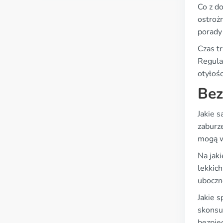
Co z d
ostroż
porady 
Czas t
Regula
otyłośc
Bez
Jakie 
zaburz
mogą w
Na jak
lekkich
uboczn
Jakie 
skonsu
bezpie