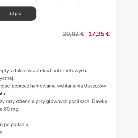
10 pill
20,82
€
17,35
€
epty, a także w aptekach internetowych.
ycznej.
tyłości poprzez hamowanie wchłaniania tłuszczów
ła.
zy razy dziennie przy głównych posiłkach. Dawkę
ce 60 mg.
in po podaniu.
n.