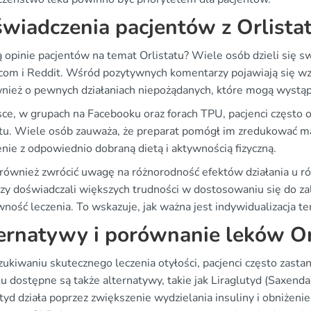
wiadczenia pacjentów z Orlista
ą opinie pacjentów na temat Orlistatu? Wiele osób dzieli się 
com i Reddit. Wśród pozytywnych komentarzy pojawiają się wz
wnież o pewnych działaniach niepożądanych, które mogą wystąp
ce, w grupach na Facebooku oraz forach TPU, pacjenci często
atu. Wiele osób zauważa, że preparat pomógł im zredukować mas
nie z odpowiednio dobraną dietą i aktywnością fizyczną.
również zwrócić uwagę na różnorodność efektów działania u róż
rzy doświadczali większych trudności w dostosowaniu się do za
ność leczenia. To wskazuje, jak ważna jest indywidualizacja ter
ernatywy i porównanie leków Or
kiwaniu skutecznego leczenia otyłości, pacjenci często zastan
ku dostępne są także alternatywy, takie jak Liraglutyd (Saxen
tyd działa poprzez zwiększenie wydzielania insuliny i obniżeni