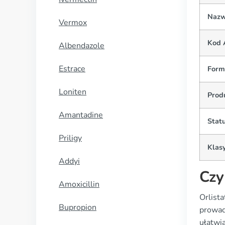
Nazw
Vermox
Kod 
Albendazole
Estrace
Form
Loniten
Prod
Amantadine
Statu
Priligy
Klasy
Addyi
Czy
Amoxicillin
Orlist
Bupropion
prowad
ułatwia