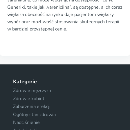
vareniklinę, co może wpłynąć na dostępność i ceny.
Generiki, takie jak „vareniclina”, są dostępne, a ich coraz
większa obecność na rynku daje pacjentom większy
wybór oraz możliwość stosowania skutecznych terapii
w bardziej przystępnej cenie.
Kategorie
Zdrowie mężczyzn
Zdrowie kobiet
Zaburzenia erekcji
Ogólny stan zdrowia
Nadciśnienie