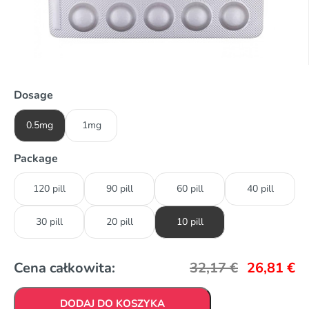
Dosage
0.5mg
1mg
Package
120 pill
90 pill
60 pill
40 pill
30 pill
20 pill
10 pill
Cena całkowita:
32,17
€
26,81
€
DODAJ DO KOSZYKA