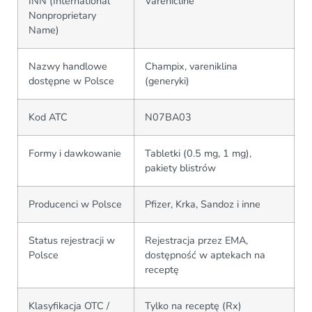
INN (International
Varenicline
Nonproprietary
Name)
Nazwy handlowe
Champix, vareniklina
dostępne w Polsce
(generyki)
Kod ATC
N07BA03
Formy i dawkowanie
Tabletki (0.5 mg, 1 mg),
pakiety blistrów
Producenci w Polsce
Pfizer, Krka, Sandoz i inne
Status rejestracji w
Rejestracja przez EMA,
Polsce
dostępność w aptekach na
receptę
Klasyfikacja OTC /
Tylko na receptę (Rx)