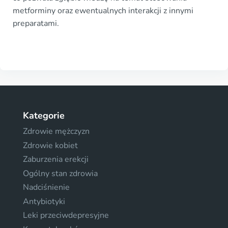
metforminy oraz ewentualnych interakcji z innymi
preparatami.
Kategorie
Zdrowie mężczyzn
Zdrowie kobiet
Zaburzenia erekcji
Ogólny stan zdrowia
Nadciśnienie
Antybiotyki
Leki przeciwdepresyjne