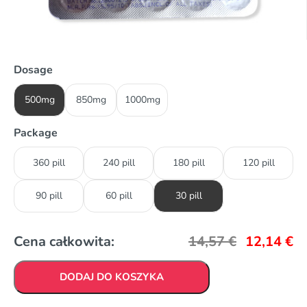
Dosage
500mg
850mg
1000mg
Package
360 pill
240 pill
180 pill
120 pill
90 pill
60 pill
30 pill
Cena całkowita:
14,57
€
12,14
€
DODAJ DO KOSZYKA