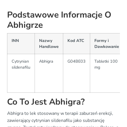
Podstawowe Informacje O
Abhigrze
INN
Nazwy
Kod ATC
Formy i
Handlowe
Dawkowanie
Cytrynian
Abhigra
G04BE03
Tabletki 100
sildenafilu
mg
Co To Jest Abhigra?
Abhigra to lek stosowany w terapii zaburzeń erekcji,
zawierający cytrynian sildenafilu jako substancję