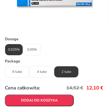
Dosage
0.025%
0,05%
Package
6 tube
4 tube
2 tube
Cena całkowita:
14,52
€
12,10
€
DODAJ DO KOSZYKA