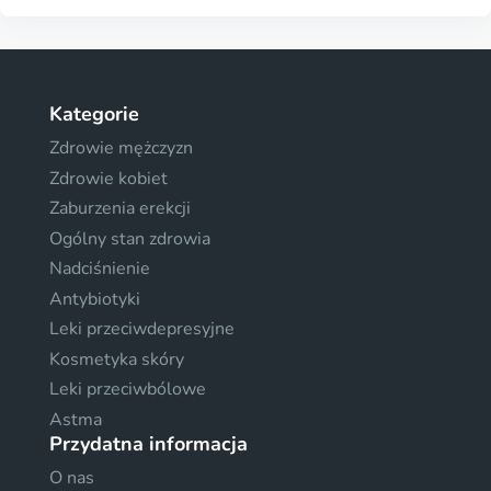
Kategorie
Zdrowie mężczyzn
Zdrowie kobiet
Zaburzenia erekcji
Ogólny stan zdrowia
Nadciśnienie
Antybiotyki
Leki przeciwdepresyjne
Kosmetyka skóry
Leki przeciwbólowe
Astma
Przydatna informacja
O nas