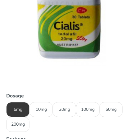
Dosage
5mg
10mg
20mg
100mg
50mg
200mg