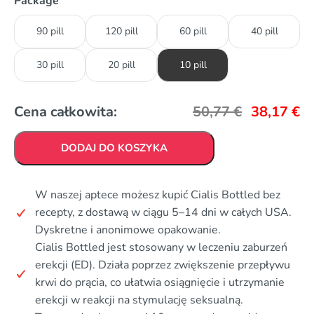
Package
90 pill
120 pill
60 pill
40 pill
30 pill
20 pill
10 pill
Cena całkowita:
50,77
€
38,17
€
DODAJ DO KOSZYKA
W naszej aptece możesz kupić Cialis Bottled bez
recepty, z dostawą w ciągu 5–14 dni w całych USA.
Dyskretne i anonimowe opakowanie.
Cialis Bottled jest stosowany w leczeniu zaburzeń
erekcji (ED). Działa poprzez zwiększenie przepływu
krwi do prącia, co ułatwia osiągnięcie i utrzymanie
erekcji w reakcji na stymulację seksualną.