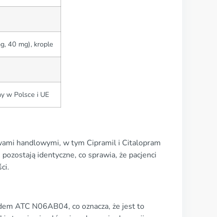
g, 40 mg), krople
y w Polsce i UE
wami handlowymi, w tym Cipramil i Citalopram
 pozostają identyczne, co sprawia, że pacjenci
ci.
kodem ATC N06AB04, co oznacza, że jest to