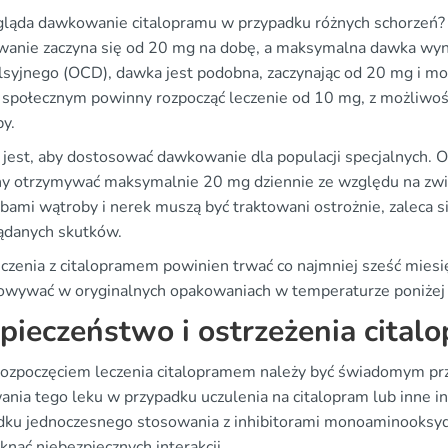
gląda dawkowanie citalopramu w przypadku różnych schorzeń? 
anie zaczyna się od 20 mg na dobę, a maksymalna dawka wyn
syjnego (OCD), dawka jest podobna, zaczynając od 20 mg i moż
 społecznym powinny rozpocząć leczenie od 10 mg, z możliwoś
by.
jest, aby dostosować dawkowanie dla populacji specjalnych. Os
y otrzymywać maksymalnie 20 mg dziennie ze względu na zwię
bami wątroby i nerek muszą być traktowani ostrożnie, zaleca si
ądanych skutków.
eczenia z citalopramem powinien trwać co najmniej sześć miesi
owywać w oryginalnych opakowaniach w temperaturze poniżej 2
pieczeństwo i ostrzeżenia cital
rozpoczęciem leczenia citalopramem należy być świadomym pr
ania tego leku w przypadku uczulenia na citalopram lub inne i
dku jednoczesnego stosowania z inhibitorami monoaminooksyda
knąć niebezpiecznych interakcji.