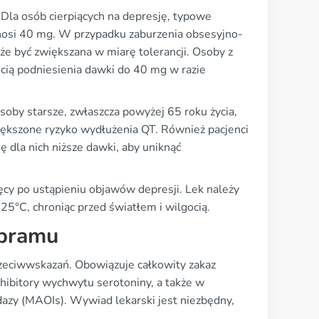
Dla osób cierpiących na depresję, typowe
osi 40 mg. W przypadku zaburzenia obsesyjno-
e być zwiększana w miarę tolerancji. Osoby z
cią podniesienia dawki do 40 mg w razie
oby starsze, zwłaszcza powyżej 65 roku życia,
kszone ryzyko wydłużenia QT. Również pacjenci
ę dla nich niższe dawki, aby uniknąć
ęcy po ustąpieniu objawów depresji. Lek należy
5°C, chroniąc przed światłem i wilgocią.
opramu
zeciwwskazań. Obowiązuje całkowity zakaz
nhibitory wychwytu serotoniny, a także w
zy (MAOIs). Wywiad lekarski jest niezbędny,