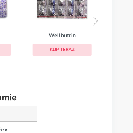
W
Wellbutrin
KUP TERAZ
amie
Teva