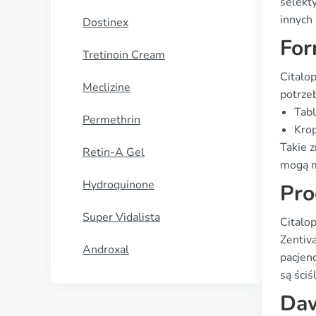
selekt
innych
Dostinex
For
Tretinoin Cream
Citalo
Meclizine
potrzeb
Tabl
Permethrin
Krop
Takie 
Retin-A Gel
mogą m
Hydroquinone
Pro
Super Vidalista
Citalo
Zentiva
Androxal
pacjen
są ści
Daw