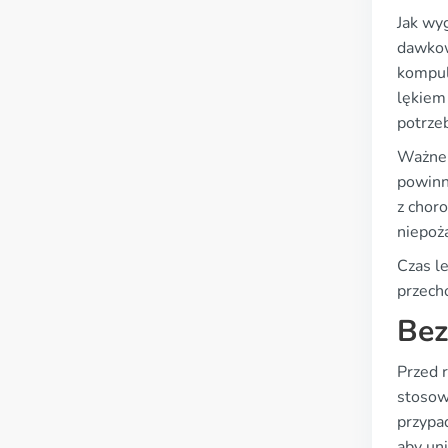
Jak wy
dawkow
kompul
lękiem
potrze
Ważne 
powinn
z choro
niepoż
Czas l
przech
Bez
Przed 
stosow
przypa
aby uni