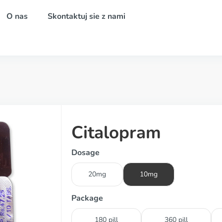
O nas
Skontaktuj sie z nami
Citalopram
Dosage
20mg
10mg
Package
180 pill
360 pill