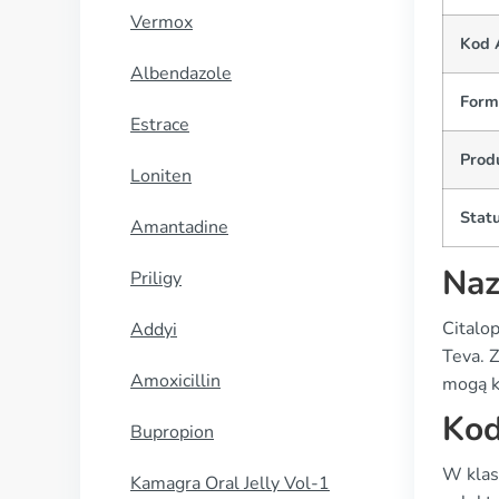
Vermox
Kod 
Albendazole
Form
Estrace
Prod
Loniten
Statu
Amantadine
Naz
Priligy
Citalo
Addyi
Teva. Z
Amoxicillin
mogą ko
Ko
Bupropion
W klas
Kamagra Oral Jelly Vol-1