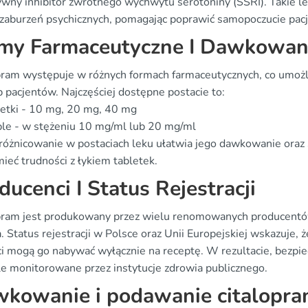
ywny inhibitor zwrotnego wychwytu serotoniny (SSRI). Takie lek
 zaburzeń psychicznych, pomagając poprawić samopoczucie pac
my Farmaceutyczne I Dawkowan
pram występuje w różnych formach farmaceutycznych, co umożl
 pacjentów. Najczęściej dostępne postacie to:
etki - 10 mg, 20 mg, 40 mg
le - w stężeniu 10 mg/ml lub 20 mg/ml
zróżnicowanie w postaciach leku ułatwia jego dawkowanie oraz 
ieć trudności z łykiem tabletek.
ducenci I Status Rejestracji
pram jest produkowany przez wielu renomowanych producentów, 
. Status rejestracji w Polsce oraz Unii Europejskiej wskazuje, ż
ci mogą go nabywać wyłącznie na receptę. W rezultacie, bezpi
śle monitorowane przez instytucje zdrowia publicznego.
kowanie i podawanie citalopr