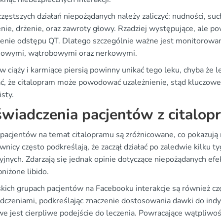
zęstszych działań niepożądanych należy zaliczyć: nudności, su
ie, drżenie, oraz zawroty głowy. Rzadziej występujące, ale pow
enie odstępu QT. Dlatego szczególnie ważne jest monitorowa
iowymi, wątrobowymi oraz nerkowymi.
 ciąży i karmiące piersią powinny unikać tego leku, chyba że l
ć, że citalopram może powodować uzależnienie, stąd kluczowe
isty.
wiadczenia pacjentów z citalo
 pacjentów na temat citalopramu są zróżnicowane, co pokazują
nicy często podkreślają, że zaczął działać po zaledwie kilku t
yjnych. Zdarzają się jednak opinie dotyczące niepożądanych ef
niżone libido.
kich grupach pacjentów na Facebooku interakcje są również częs
dczeniami, podkreślając znaczenie dostosowania dawki do ind
e jest cierpliwe podejście do leczenia. Powracające wątpliwoś