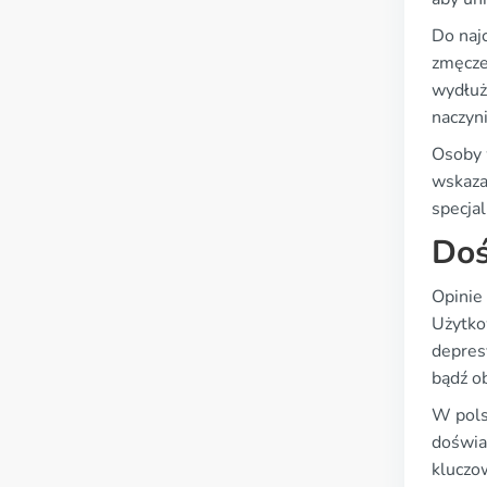
Do najc
zmęczen
wydłuż
naczyn
Osoby w
wskaza
specjal
Doś
Opinie
Użytkow
depres
bądź ob
W pols
doświa
kluczow