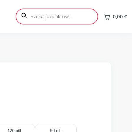
Wyszukiwarka
produktów
0,00
€
120 pill
90 pill