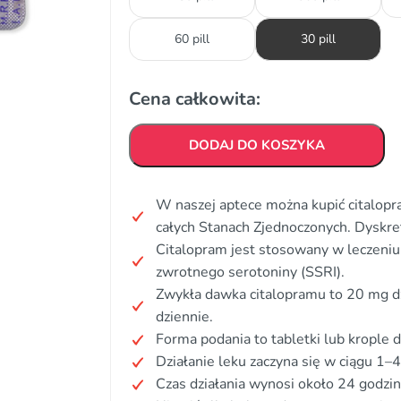
60 pill
30 pill
Cena całkowita:
DODAJ DO KOSZYKA
W naszej aptece można kupić citalopr
całych Stanach Zjednoczonych. Dyskr
Citalopram jest stosowany w leczeniu 
zwrotnego serotoniny (SSRI).
Zwykła dawka citalopramu to 20 mg d
dziennie.
Forma podania to tabletki lub krople 
Działanie leku zaczyna się w ciągu 1–4
Czas działania wynosi około 24 godzin