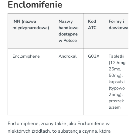
Enclomifenie
INN (nazwa
Nazwy
Kod
Formy i
międzynarodowa)
handlowe
ATC
dawkowanie
dostępne
w Polsce
Enclomiphene
Androxal
G03X
Tabletki
(12.5mg,
25mg,
50mg);
kapsułki
(typowo
25mg);
proszek
luzem
Enclomiphene, znany także jako Enclomifene w
niektórych źródłach, to substancja czynna, która