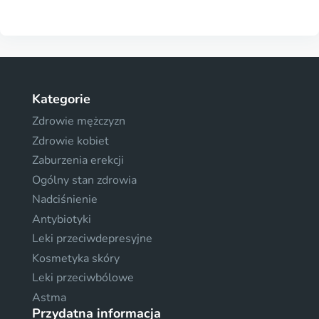
Kategorie
Zdrowie mężczyzn
Zdrowie kobiet
Zaburzenia erekcji
Ogólny stan zdrowia
Nadciśnienie
Antybiotyki
Leki przeciwdepresyjne
Kosmetyka skóry
Leki przeciwbólowe
Astma
Przydatna informacja