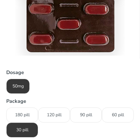
Dosage
50mg
Package
180 pill
120 pill
90 pill
60 pill
30 pill