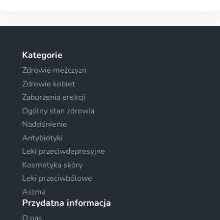
Kategorie
Zdrowie mężczyzn
Zdrowie kobiet
Zaburzenia erekcji
Ogólny stan zdrowia
Nadciśnienie
Antybiotyki
Leki przeciwdepresyjne
Kosmetyka skóry
Leki przeciwbólowe
Astma
Przydatna informacja
O nas