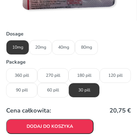
Dosage
10mg
20mg
40mg
80mg
Package
360 pill
270 pill
180 pill
120 pill
90 pill
60 pill
30 pill
Cena całkowita:
20,75
€
DODAJ DO KOSZYKA