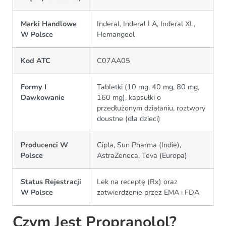
Marki Handlowe
Inderal, Inderal LA, Inderal XL,
W Polsce
Hemangeol
Kod ATC
C07AA05
Formy I
Tabletki (10 mg, 40 mg, 80 mg,
Dawkowanie
160 mg), kapsułki o
przedłużonym działaniu, roztwory
doustne (dla dzieci)
Producenci W
Cipla, Sun Pharma (Indie),
Polsce
AstraZeneca, Teva (Europa)
Status Rejestracji
Lek na receptę (Rx) oraz
W Polsce
zatwierdzenie przez EMA i FDA
Czym Jest Propranolol?