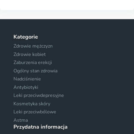
Kategorie
Zdrowie mężczyzn
Zdrowie kobiet
Zaburzenia erekcji
Ogólny stan zdrowia
Nadciśnienie
Antybiotyki
Leki przeciwdepresyjne
Kosmetyka skóry
Leki przeciwbólowe
Astma
Przydatna informacja