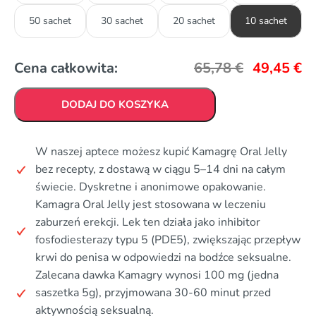
50 sachet
30 sachet
20 sachet
10 sachet
Cena całkowita:
65,78
€
49,45
€
DODAJ DO KOSZYKA
W naszej aptece możesz kupić Kamagrę Oral Jelly
bez recepty, z dostawą w ciągu 5–14 dni na całym
świecie. Dyskretne i anonimowe opakowanie.
Kamagra Oral Jelly jest stosowana w leczeniu
zaburzeń erekcji. Lek ten działa jako inhibitor
fosfodiesterazy typu 5 (PDE5), zwiększając przepływ
krwi do penisa w odpowiedzi na bodźce seksualne.
Zalecana dawka Kamagry wynosi 100 mg (jedna
saszetka 5g), przyjmowana 30-60 minut przed
aktywnością seksualną.