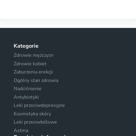
Kategorie
Zdrowie mężczyzn
Zdrowie kobiet
Zaburzenia erekcji
Ogólny stan zdrowia
Nadciśnienie
Antybiotyki
Leki przeciwdepresyjne
Kosmetyka skóry
Leki przeciwbólowe
Astma