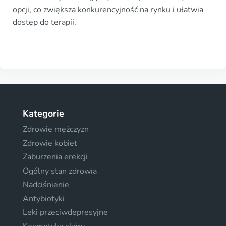
opcji, co zwiększa konkurencyjność na rynku i ułatwia
dostęp do terapii.
Kategorie
Zdrowie mężczyzn
Zdrowie kobiet
Zaburzenia erekcji
Ogólny stan zdrowia
Nadciśnienie
Antybiotyki
Leki przeciwdepresyjne