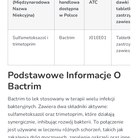
(Międzynarodowa
handlowa
ATC
dawki (np.
Nazwa
dostępna
tabletki,
Niekcyjna)
w Polsce
zastrzyki,
zawiesiny)
Sulfametoksazol i
Bactrim
J01EE01
Tabletki,
trimetoprim
zastrzyki,
zawiesiny
Podstawowe Informacje O
Bactrim
Bactrim to lek stosowany w terapii wielu infekcji
bakteryjnych. Zawiera dwa składniki aktywne:
sulfametoksazol oraz trimetoprim, które działają
synergicznie, inhibując rozwój bakterii. To połączenie
jest używane w leczeniu różnych schorzeń, takich jak
zakażenia dróg moczowych, zapalenie oskrzeli oraz inne