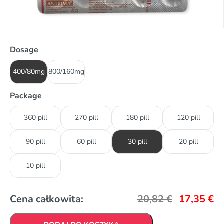
Dosage
400/80mg
800/160mg
Package
360 pill
270 pill
180 pill
120 pill
90 pill
60 pill
30 pill
20 pill
10 pill
Cena całkowita:
20,82
€
17,35
€