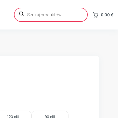
Wyszukiwarka
produktów
0,00
€
120 pill
90 pill