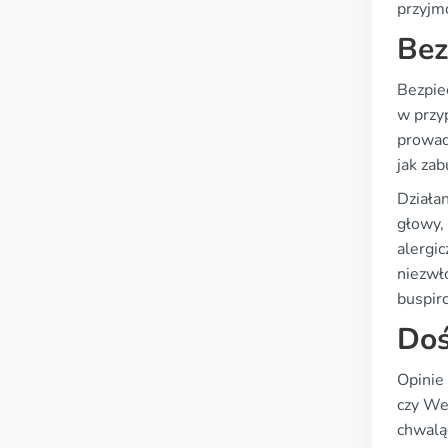
przyjmo
Bez
Bezpie
w przy
prowad
jak zab
Działan
głowy, 
alergic
niezwło
buspir
Doś
Opinie
czy We
chwaląc