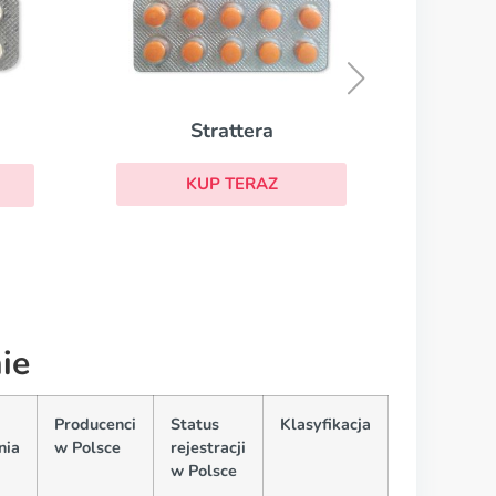
Buspar
KUP TERAZ
ie
Producenci
Status
Klasyfikacja
nia
w Polsce
rejestracji
w Polsce