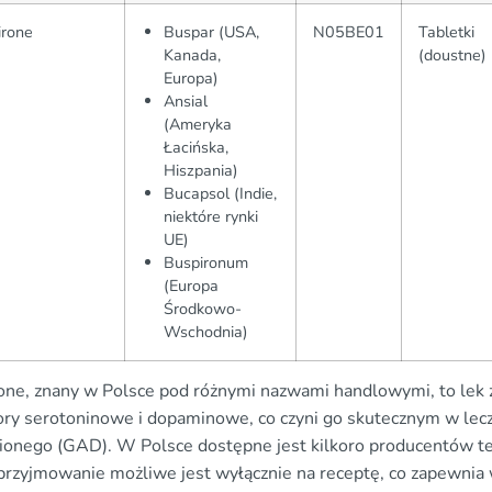
irone
Buspar (USA,
N05BE01
Tabletki
Kanada,
(doustne)
Europa)
Ansial
(Ameryka
Łacińska,
Hiszpania)
Bucapsol (Indie,
niektóre rynki
UE)
Buspironum
(Europa
Środkowo-
Wschodnia)
one, znany w Polsce pod różnymi nazwami handlowymi, to lek za
ory serotoninowe i dopaminowe, co czyni go skutecznym w lec
ionego (GAD). W Polsce dostępne jest kilkoro producentów tego
 przyjmowanie możliwe jest wyłącznie na receptę, co zapewnia