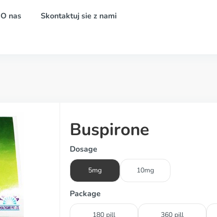
O nas
Skontaktuj sie z nami
Buspirone
Dosage
5mg
10mg
Package
180 pill
360 pill