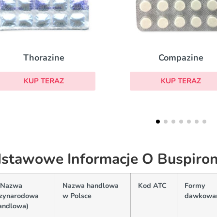
Strattera
Compazine
KUP TERAZ
KUP TERAZ
stawowe Informacje O Buspiron
(Nazwa
Nazwa handlowa
Kod ATC
Formy
zynarodowa
w Polsce
dawkowa
andlowa)