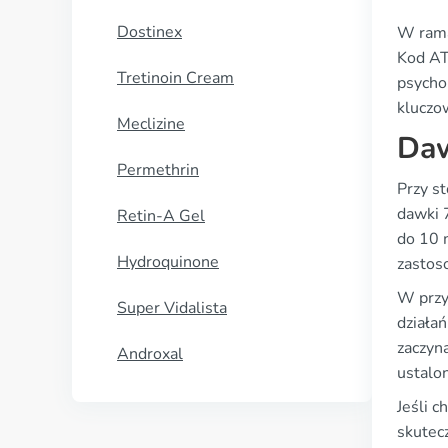
Dostinex
W rama
Kod AT
Tretinoin Cream
psycho
kluczo
Meclizine
Daw
Permethrin
Przy s
dawki 
Retin-A Gel
do 10 
Hydroquinone
zastos
W przy
Super Vidalista
działa
zaczyn
Androxal
ustalo
Jeśli c
skutec