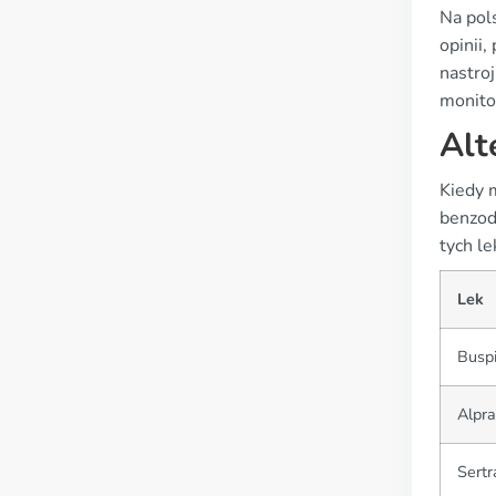
Na pol
opinii
nastro
monito
Alt
Kiedy 
benzodi
tych l
Lek
Busp
Alpr
Sertr