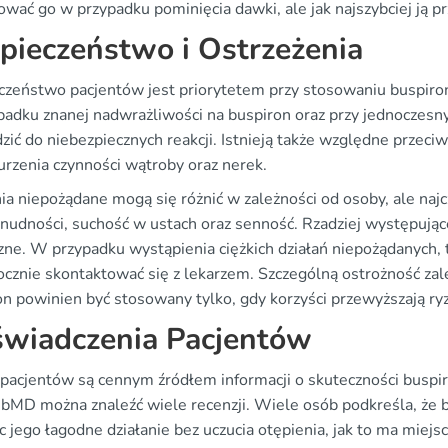
wać go w przypadku pominięcia dawki, ale jak najszybciej ją pr
pieczeństwo i Ostrzeżenia
czeństwo pacjentów jest priorytetem przy stosowaniu buspiron
padku znanej nadwrażliwości na buspiron oraz przy jednocze
zić do niebezpiecznych reakcji. Istnieją także względne przec
urzenia czynności wątroby oraz nerek.
ia niepożądane mogą się różnić w zależności od osoby, ale najc
nudności, suchość w ustach oraz senność. Rzadziej występujące
zne. W przypadku wystąpienia ciężkich działań niepożądanych, ta
cznie skontaktować się z lekarzem. Szczególną ostrożność zaleca
on powinien być stosowany tylko, gdy korzyści przewyższają ry
wiadczenia Pacjentów
 pacjentów są cennym źródłem informacji o skuteczności buspi
bMD można znaleźć wiele recenzji. Wiele osób podkreśla, że 
 jego łagodne działanie bez uczucia otępienia, jak to ma miej