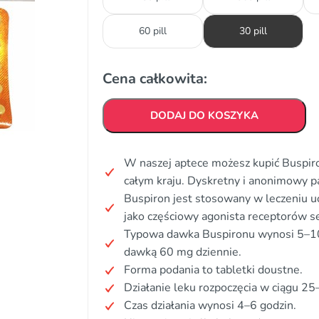
60 pill
30 pill
Cena całkowita:
DODAJ DO KOSZYKA
W naszej aptece możesz kupić Buspiro
całym kraju. Dyskretny i anonimowy p
Buspiron jest stosowany w leczeniu 
jako częściowy agonista receptorów 
Typowa dawka Buspironu wynosi 5–10 
dawką 60 mg dziennie.
Forma podania to tabletki doustne.
Działanie leku rozpoczęcia w ciągu 25
Czas działania wynosi 4–6 godzin.