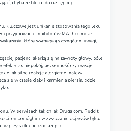
zyjąć, chyba że blisko do następnej.
u. Kluczowe jest unikanie stosowania tego leku
snym przyjmowaniu inhibitorów MAO, co może
iwwskazania, które wymagają szczególnej uwagi,
zęściej pacjenci skarżą się na zawroty głowy, bóle
 efekty to: niepokój, bezsenność czy reakcje
kie jak silne reakcje alergiczne, należy
 się w czasie ciąży i karmienia piersią, gdzie
zyko.
ronu. W serwisach takich jak Drugs.com, Reddit
buspiron pomógł im w zwalczaniu objawów lęku,
sce w przypadku benzodiazepin.