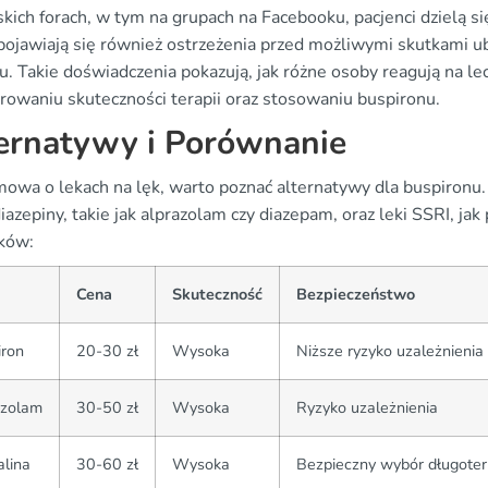
skich forach, w tym na grupach na Facebooku, pacjenci dzielą 
, pojawiają się również ostrzeżenia przed możliwymi skutkami u
ju. Takie doświadczenia pokazują, jak różne osoby reagują na l
rowaniu skuteczności terapii oraz stosowaniu buspironu.
ernatywy i Porównanie
mowa o lekach na lęk, warto poznać alternatywy dla buspironu
azepiny, takie jak alprazolam czy diazepam, oraz leki SSRI, jak
eków:
Cena
Skuteczność
Bezpieczeństwo
iron
20-30 zł
Wysoka
Niższe ryzyko uzależnienia
azolam
30-50 zł
Wysoka
Ryzyko uzależnienia
alina
30-60 zł
Wysoka
Bezpieczny wybór długote