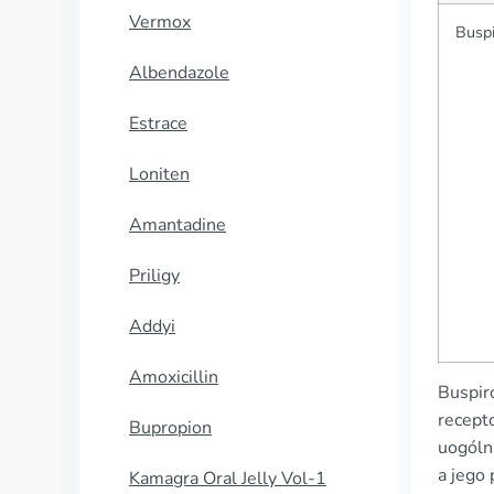
Vermox
Busp
Albendazole
Estrace
Loniten
Amantadine
Priligy
Addyi
Amoxicillin
Buspir
recept
Bupropion
uogóln
a jego
Kamagra Oral Jelly Vol-1