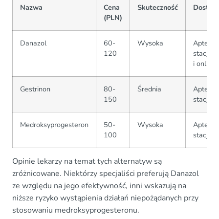
Nazwa
Cena
Skuteczność
Dostęp
(PLN)
Danazol
60-
Wysoka
Apteki
120
stacjon
i online
Gestrinon
80-
Średnia
Apteki
150
stacjon
Medroksyprogesteron
50-
Wysoka
Apteki
100
stacjon
Opinie lekarzy na temat tych alternatyw są
zróżnicowane. Niektórzy specjaliści preferują Danazol
ze względu na jego efektywność, inni wskazują na
niższe ryzyko wystąpienia działań niepożądanych przy
stosowaniu medroksyprogesteronu.