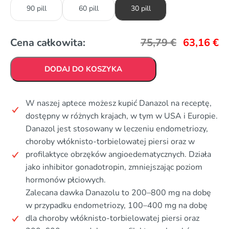
90 pill
60 pill
30 pill
Cena całkowita:
75,79
€
63,16
€
DODAJ DO KOSZYKA
W naszej aptece możesz kupić Danazol na receptę,
dostępny w różnych krajach, w tym w USA i Europie.
Danazol jest stosowany w leczeniu endometriozy,
choroby włóknisto-torbielowatej piersi oraz w
profilaktyce obrzęków angioedematycznych. Działa
jako inhibitor gonadotropin, zmniejszając poziom
hormonów płciowych.
Zalecana dawka Danazolu to 200–800 mg na dobę
w przypadku endometriozy, 100–400 mg na dobę
dla choroby włóknisto-torbielowatej piersi oraz