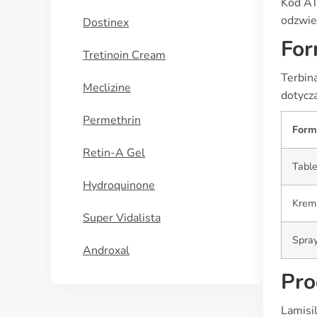
Kod AT
odzwier
Dostinex
For
Tretinoin Cream
Terbin
Meclizine
dotycz
Permethrin
Form
Retin-A Gel
Table
Hydroquinone
Krem
Super Vidalista
Spra
Androxal
Pro
Lamisi