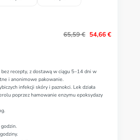
65,59
€
54,66
€
 bez recepty, z dostawą w ciągu 5–14 dni w
etne i anonimowe pakowanie.
iczych infekcji skóry i paznokci. Lek działa
sterolu poprzez hamowanie enzymu epoksydazy
mg.
 godzin.
 godziny.