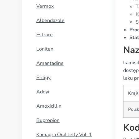
Vermox
T
K
Albendazole
S
Pro
Estrace
Stat
Naz
Loniten
Lamisi
Amantadine
dostęp
Priligy
leku pr
Addyi
Kraj
Amoxicillin
Pols
Bupropion
Ko
Kamagra Oral Jelly Vol-1