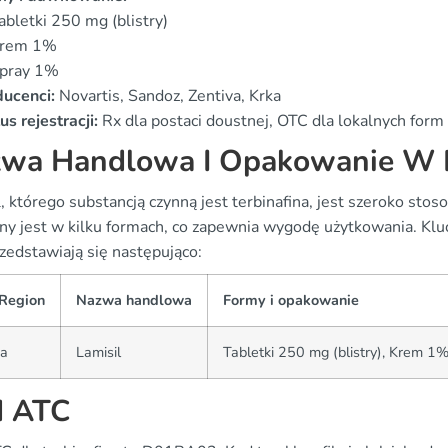
abletki 250 mg (blistry)
rem 1%
pray 1%
ducenci:
Novartis, Sandoz, Zentiva, Krka
us rejestracji:
Rx dla postaci doustnej, OTC dla lokalnych form
wa Handlowa I Opakowanie W 
l, którego substancją czynną jest terbinafina, jest szeroko s
ny jest w kilku formach, co zapewnia wygodę użytkowania. Klu
zedstawiają się następująco:
/Region
Nazwa handlowa
Formy i opakowanie
ka
Lamisil
Tabletki 250 mg (blistry), Krem 1
d ATC