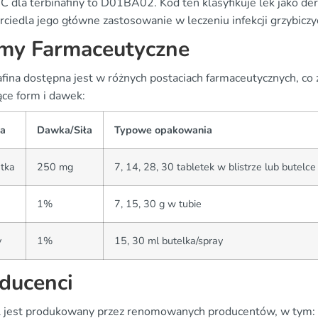
C dla terbinafiny to D01BA02. Kod ten klasyfikuje lek jako de
ciedla jego główne zastosowanie w leczeniu infekcji grzybiczy
my Farmaceutyczne
afina dostępna jest w różnych postaciach farmaceutycznych, co
ące form i dawek:
a
Dawka/Siła
Typowe opakowania
tka
250 mg
7, 14, 28, 30 tabletek w blistrze lub butelce
1%
7, 15, 30 g w tubie
y
1%
15, 30 ml butelka/spray
ducenci
l jest produkowany przez renomowanych producentów, w tym: