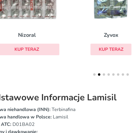
Zyvox
Nizoral
KUP TERAZ
KUP TERAZ
stawowe Informacje Lamisil
wa niehandlowa (INN):
Terbinafina
wa handlowa w Polsce:
Lamisil
 ATC:
D01BA02
my i dawkowanie: