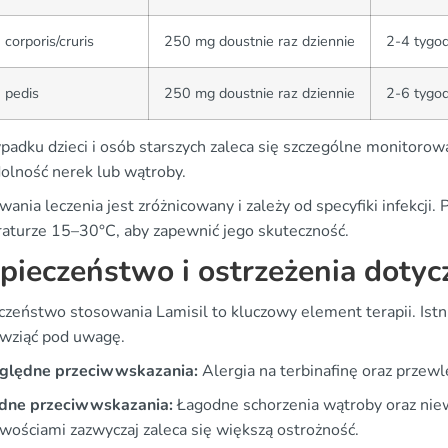
 corporis/cruris
250 mg doustnie raz dziennie
2-4 tygo
 pedis
250 mg doustnie raz dziennie
2-6 tygod
padku dzieci i osób starszych zaleca się szczególne monitorow
olność nerek lub wątroby.
wania leczenia jest zróżnicowany i zależy od specyfiki infekc
aturze 15–30°C, aby zapewnić jego skuteczność.
pieczeństwo i ostrzeżenia dotyc
czeństwo stosowania Lamisil to kluczowy element terapii. Ist
 wziąć pod uwagę.
ględne przeciwwskazania:
Alergia na terbinafinę oraz przewl
dne przeciwwskazania:
Łagodne schorzenia wątroby oraz niew
iwościami zazwyczaj zaleca się większą ostrożność.