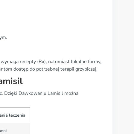
nym.
a wymaga recepty (Rx), natomiast lokalne formy,
entom dostęp do potrzebnej terapii grzybiczej.
misil
ic. Dzięki Dawkowaniu Lamisil można
ania leczenia
odni