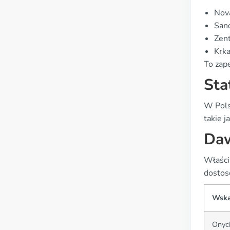
Nov
San
Zent
Krk
To zap
Sta
W Pols
takie j
Daw
Właści
dostos
Wska
Onyc