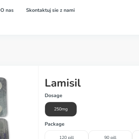
O nas
Skontaktuj sie z nami
Lamisil
Dosage
250mg
Package
120 pill
90 pill