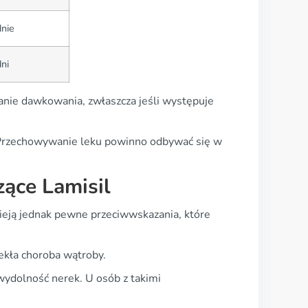
dnie
ni
anie dawkowania, zwłaszcza jeśli występuje
ji. Przechowywanie leku powinno odbywać się w
zące Lamisil
nieją jednak pewne przeciwwskazania, które
ekła choroba wątroby.
ydolność nerek. U osób z takimi