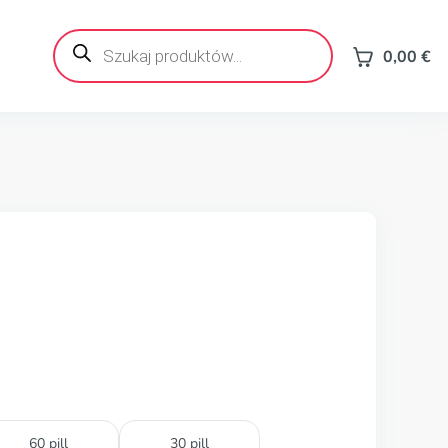
Wyszukiwarka
produktów
0,00
€
60 pill
30 pill