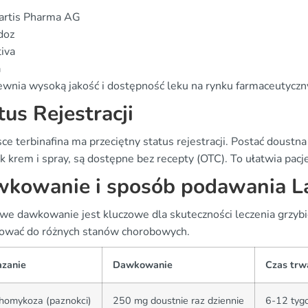
artis Pharma AG
doz
iva
a
ewnia wysoką jakość i dostępność leku na rynku farmaceutycz
tus Rejestracji
ce terbinafina ma przeciętny status rejestracji. Postać doustn
ak krem i spray, są dostępne bez recepty (OTC). To ułatwia pacj
kowanie i sposób podawania La
we dawkowanie jest kluczowe dla skuteczności leczenia grzyb
ować do różnych stanów chorobowych.
zanie
Dawkowanie
Czas trw
homykoza (paznokci)
250 mg doustnie raz dziennie
6-12 tyg