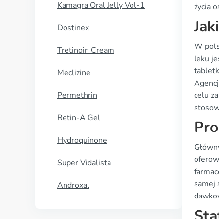
Kamagra Oral Jelly Vol-1
życia o
Jak
Dostinex
W pols
Tretinoin Cream
leku j
tablet
Meclizine
Agencj
Permethrin
celu z
stosow
Retin-A Gel
Pro
Hydroquinone
Główny
oferow
Super Vidalista
farmace
samej s
Androxal
dawkow
Sta