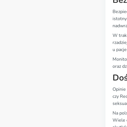
Bez
Bezpie
istotn
nadwra
W trak
rzadzie
u pacj
Monito
oraz dz
Doś
Opinie
czy Red
seksual
Na pol
Wiele 