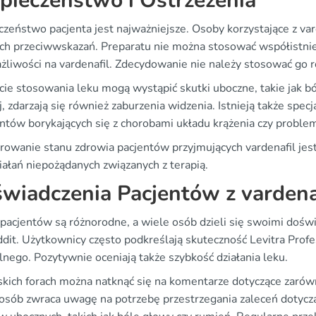
pieczeństwo i Ostrzeżenia
czeństwo pacjenta jest najważniejsze. Osoby korzystające z va
ych przeciwwskazań. Preparatu nie można stosować współistnie
żliwości na vardenafil. Zdecydowanie nie należy stosować go r
cie stosowania leku mogą wystąpić skutki uboczne, takie jak b
j, zdarzają się również zaburzenia widzenia. Istnieją także spec
entów borykających się z chorobami układu krążenia czy proble
rowanie stanu zdrowia pacjentów przyjmujących vardenafil jes
iałań niepożądanych związanych z terapią.
wiadczenia Pacjentów z varden
 pacjentów są różnorodne, a wiele osób dzieli się swoimi dośw
dit. Użytkownicy często podkreślają skuteczność Levitra Profes
nego. Pozytywnie oceniają także szybkość działania leku.
skich forach można natknąć się na komentarze dotyczące zarówn
osób zwraca uwagę na potrzebę przestrzegania zaleceń dotycz