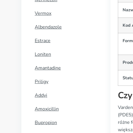
Nazw
Vermox
Kod 
Albendazole
Estrace
Form
Loniten
Prod
Amantadine
Statu
Priligy
Czy
Addyi
Vardena
Amoxicillin
(PDE5)
różne f
Bupropion
większ