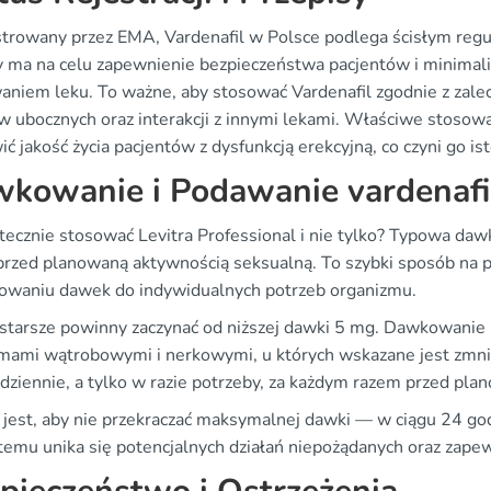
strowany przez EMA, Vardenafil w Polsce podlega ścisłym reg
y ma na celu zapewnienie bezpieczeństwa pacjentów i minimal
aniem leku. To ważne, aby stosować Vardenafil zgodnie z zalec
w ubocznych oraz interakcji z innymi lekami. Właściwe stosowa
ć jakość życia pacjentów z dysfunkcją erekcyjną, co czyni go 
kowanie i Podawanie vardenafi
utecznie stosować Levitra Professional i nie tylko? Typowa d
przed planowaną aktywnością seksualną. To szybki sposób na p
owaniu dawek do indywidualnych potrzeb organizmu.
starsze powinny zaczynać od niższej dawki 5 mg. Dawkowanie
mami wątrobowymi i nerkowymi, u których wskazane jest zmnie
odziennie, a tylko w razie potrzeby, za każdym razem przed pl
jest, aby nie przekraczać maksymalnej dawki — w ciągu 24 godzi
 temu unika się potencjalnych działań niepożądanych oraz zape