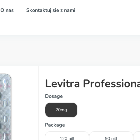
O nas
Skontaktuj sie z nami
Levitra Profession
Dosage
20mg
Package
120 pill
90 pill