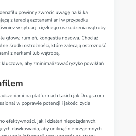
rdenafilu powinny zwrócić uwagę na kilka
jącą z terapią azotanami ani w przypadku
ównież w sytuacji ciężkiego uszkodzenia wątroby.
óle głowy, rumień, kongestia nosowa. Chociaż
jalne środki ostrożności, które zalecają ostrożność
mami z nerkami lub wątrobą.
t kluczowe, aby zminimalizować ryzyko powikłań
afilem
iadczeniami na platformach takich jak Drugs.com
sional w poprawie potencji i jakości życia
o efektywności, jak i działań niepożądanych.
ących dawkowania, aby uniknąć nieprzyjemnych