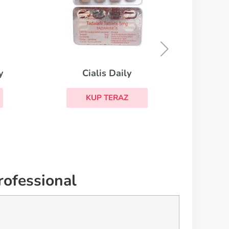
Levitra with Dapoxetine
KUP TERAZ
rofessional