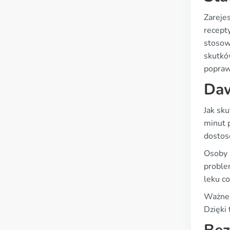
Zareje
recept
stosow
skutkó
poprawi
Daw
Jak sk
minut 
dostos
Osoby 
proble
leku c
Ważne 
Dzięki