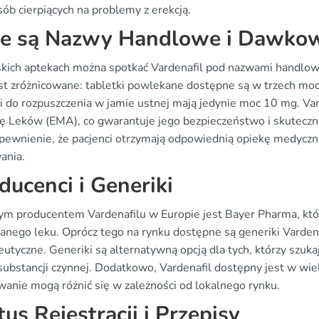
sób cierpiących na problemy z erekcją.
ie są Nazwy Handlowe i Dawko
kich aptekach można spotkać Vardenafil pod nazwami handlow
est zróżnicowane: tabletki powlekane dostępne są w trzech m
ki do rozpuszczenia w jamie ustnej mają jedynie moc 10 mg. Var
ę Leków (EMA), co gwarantuje jego bezpieczeństwo i skutecznoś
apewnienie, że pacjenci otrzymają odpowiednią opiekę medyczn
ania.
ducenci i Generiki
m producentem Vardenafilu w Europie jest Bayer Pharma, któr
anego leku. Oprócz tego na rynku dostępne są generiki Varden
utyczne. Generiki są alternatywną opcją dla tych, którzy szukaj
ubstancji czynnej. Dodatkowo, Vardenafil dostępny jest w wielu
anie mogą różnić się w zależności od lokalnego rynku.
tus Rejestracji i Przepisy