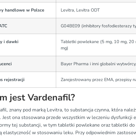
y handlowe w Polsce
Levitra, Levitra ODT
ATC
G04BE09 (inhibitory fosfodiesterazy t
y i dawki
Tabletki powlekane (5 mg, 10 mg, 20 m
mg)
ucenci
Bayer Pharma i inni globalni wytwórcy
s rejestracji
Zarejestrowany przez EMA, przepisy n
m jest Vardenafil?
fil, znany pod marką Levitra, to substancja czynna, która nale
. Jest ona stosowana przede wszystkim w leczeniu dysfunkcji 
ormy tej substancji, w tym tabletki powlekane oraz tabletki do
ą elastyczność w stosowaniu leku. Przy odpowiednim zastosow