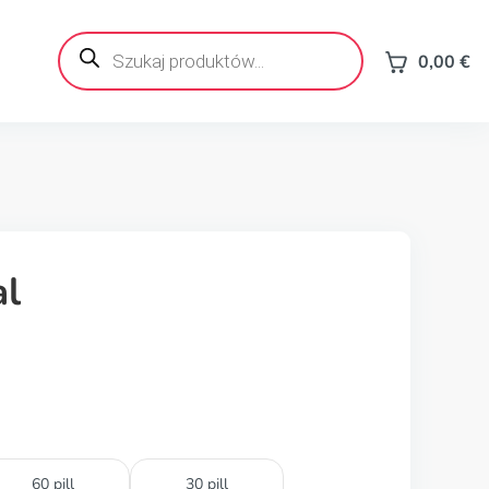
Wyszukiwarka
produktów
0,00
€
al
60 pill
30 pill