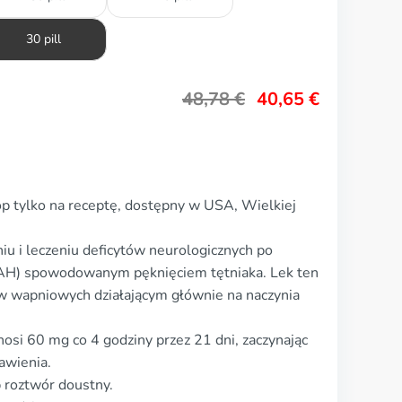
30 pill
48,78
€
40,65
€
p tylko na receptę, dostępny w USA, Wielkiej
u i leczeniu deficytów neurologicznych po
H) spowodowanym pęknięciem tętniaka. Lek ten
 wapniowych działającym głównie na naczynia
si 60 mg co 4 godziny przez 21 dni, zaczynając
awienia.
b roztwór doustny.