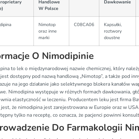
roprietary
Handlowe
Dawkowanie
e)
W Polsce
dipina
Nimotop
C08CA06
Kapsułki,
oraz inne
roztwory
marki
doustne
ormacje O Nimodipinie
pina to lek o międzynarodowej nazwie chemicznej, który nal
 jest dostępny pod nazwą handlową „Nimotop”, a także pod in
azuje na jego działanie jako selektywnego blokera kanałów wa
e. Nimodipina występuje w różnych formach dawkowania, głów
ewnia elastyczność w leczeniu. Producentem leku jest firma Ba
jest, że nimodipina jest zarejestrowana w Europie oraz w USA,
tępny tylko na receptę, co oznacza, że pacjenci powinni konsul
owadzenie Do Farmakologii Ni