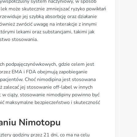
rzywspółczulny system naczyniowy, w sposób
 lek może skutecznie zmniejszać ryzyko powikłań
widuje jej szybką absorbcję oraz działanie
również zwrócić uwagę na interakcje z innymi
tórymi lekami oraz substancjami, takimi jak
ństwo stosowania.
ach podpajęczynówkowych, gdzie celem jest
przez EMA i FDA obejmują zapobieganie
 pacjentów. Choć nimodipina jest stosowana
zalecać jej stosowanie off-label w innych
iet w ciąży, stosowanie nimodipiny powinno być
nić maksymalne bezpieczeństwo i skuteczność
aniu Nimotopu
ery godziny przez 21 dni, co ma na celu