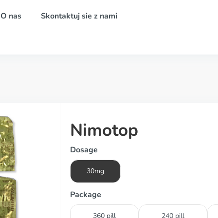
O nas
Skontaktuj sie z nami
Nimotop
Dosage
30mg
Package
360 pill
240 pill