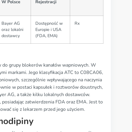
W Polsce
Rejestracji
Bayer AG
Dostępność w
Rx
oraz lokalni
Europie i USA
dostawcy
(FDA, EMA)
eży do grupy blokerów kanałów wapniowych. W
nymi markami. Jego klasyfikacja ATC to C08CA06,
pniowych, szczególnie wpływającego na naczynia
nie w postaci kapsułek i roztworów doustnych,
yer AG, a także kilku lokalnych dostawców.
 posiadając zatwierdzenia FDA oraz EMA. Jest to
tować się z lekarzem przed jego użyciem.
modipiny