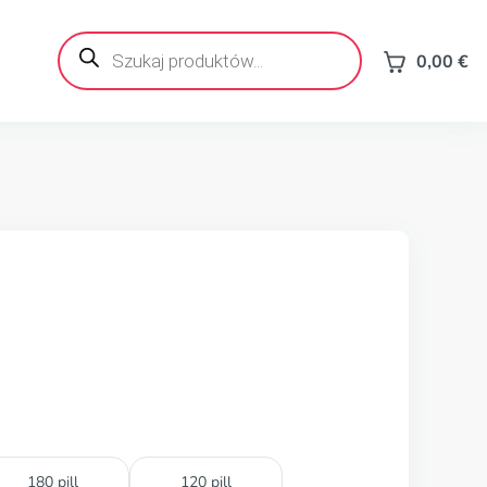
Wyszukiwarka
produktów
0,00
€
180 pill
120 pill