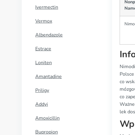
Nonp
Ivermectin
Nam
Vermox
Nimo
Albendazole
Estrace
Inf
Loniten
Nimodi
Polsce
Amantadine
co wsk
mózgow
Priligy
co zap
Addyi
Ważne 
lek dos
Amoxicillin
Wpr
Bupropion