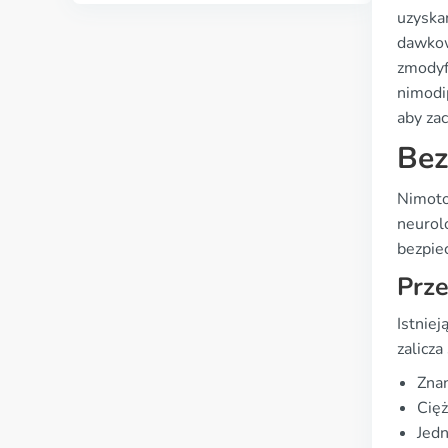
uzyska
dawkow
zmodyf
nimodi
aby zac
Bez
Nimoto
neurol
bezpie
Prz
Istnie
zalicza 
Znan
Cięż
Jed