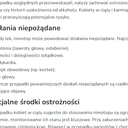
padku względnych przeciwwskazań, należy zachować ostrożno
 czy historii uzależnienia od alkoholu. Kobiety w ciąży i karm
i przewyższają potencjalne ryzyko.
łania niepożądane
żdy lek, nimotop może powodować działania niepożądane. Najcz
tonia (zawroty głowy, osłabienie).
ości i dolegliwości żołądkowe.
ykardia.
zęk obwodowy (np. kostek).
 głowy.
ncze przypadki poważniejszych działań niepożądanych są rzadki
ojące objawy.
jalne środki ostrożności
padku kobiet w ciąży sugestie do stosowania nimotopu są ogra
mie, monitorowanie ich stanu jest kluczowe. Przy zaburzeniach 
rowanie ciśnienia krwi. Również w przypadku pacjentów z cho