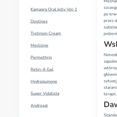
Mechan
szczeg
Kamagra Oral Jelly Vol-1
po krw
przez d
Dostinex
substa
Tretinoin Cream
jedzen
Wsk
Meclizine
Nimodi
Permethrin
zapobi
wtórny
Retin-A Gel
główni
sytuacj
Hydroquinone
staran
Super Vidalista
terapii.
Daw
Androxal
Standa