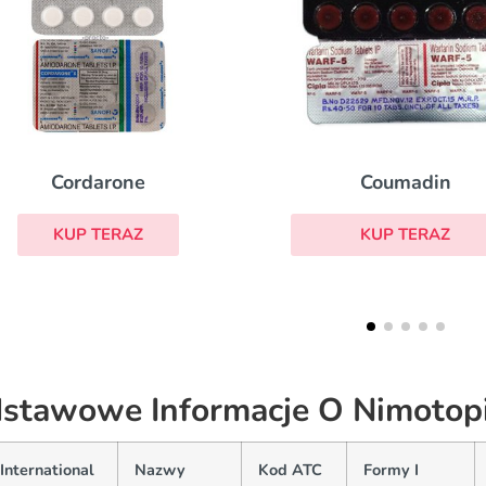
Coumadin
Clopidogrel
KUP TERAZ
KUP TERAZ
stawowe Informacje O Nimotop
International
Nazwy
Kod ATC
Formy I