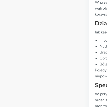
W przy
wątroby
korzyśc
Dzia
Jak ka
Hipo
Nudn
Brad
Obr
Bóle
Pojedy
niepok
Spec
W przy
organiz
monito