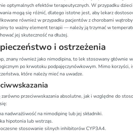
nie optymalnych efektów terapeutycznych. W przypadku dzieci i
ania mogą się różnić, dlatego istotne jest, aby lekarz dosto
ikowane również w przypadku pacjentów z chorobami wątroby
piny to ważny element terapii — należy ją trzymać w temperatu
hować jej skuteczność na dłużej.
pieczeństwo i ostrzeżenia
p, znany również jako nimodipina, to lek stosowany głównie 
ogicznym po krwotoku podpajęczynówkowym. Mimo korzyści, is
czeństwa, które należy mieć na uwadze.
eciwwskazania
ją zarówno przeciwwskazania absolutne, jak i względne do st
się:
a nadwrażliwość na nimodipinę lub jej składniki.
ka hipotonia lub wstrząs.
noczesne stosowanie silnych inhibitorów CYP3A4.