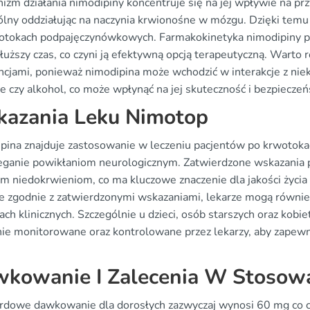
izm działania nimodipiny koncentruje się na jej wpływie na p
ólny oddziałując na naczynia krwionośne w mózgu. Dzięki temu
otokach podpajęczynówkowych. Farmakokinetyka nimodipiny prze
łuższy czas, co czyni ją efektywną opcją terapeutyczną. Warto 
ncjami, ponieważ nimodipina może wchodzić w interakcje z niek
ie czy alkohol, co może wpłynąć na jej skuteczność i bezpiecze
azania Leku Nimotop
pina znajduje zastosowanie w leczeniu pacjentów po krwotok
eganie powikłaniom neurologicznym. Zatwierdzone wskazania 
m niedokrwieniom, co ma kluczowe znaczenie dla jakości życia
e zgodnie z zatwierdzonymi wskazaniami, lekarze mogą również 
ach klinicznych. Szczególnie u dzieci, osób starszych oraz kob
nie monitorowane oraz kontrolowane przez lekarzy, aby zapew
kowanie I Zalecenia W Stosow
rdowe dawkowanie dla dorosłych zazwyczaj wynosi 60 mg co czt