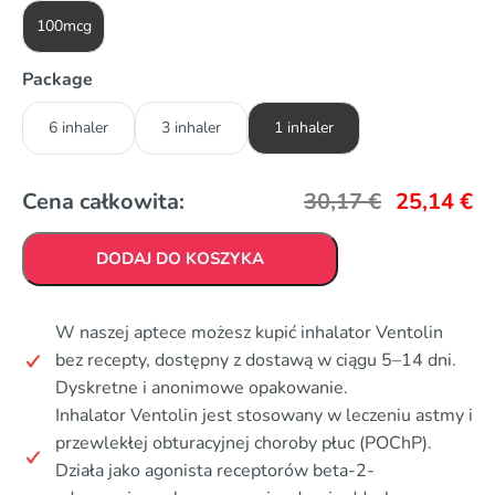
100mcg
Package
6 inhaler
3 inhaler
1 inhaler
Cena całkowita:
30,17
€
25,14
€
DODAJ DO KOSZYKA
W naszej aptece możesz kupić inhalator Ventolin
bez recepty, dostępny z dostawą w ciągu 5–14 dni.
Dyskretne i anonimowe opakowanie.
Inhalator Ventolin jest stosowany w leczeniu astmy i
przewlekłej obturacyjnej choroby płuc (POChP).
Działa jako agonista receptorów beta-2-