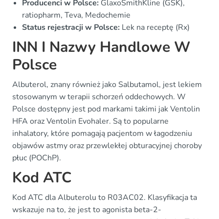
Producenci w Polsce:
GlaxoSmithKline (GSK),
ratiopharm, Teva, Medochemie
Status rejestracji w Polsce:
Lek na receptę (Rx)
INN I Nazwy Handlowe W
Polsce
Albuterol, znany również jako Salbutamol, jest lekiem
stosowanym w terapii schorzeń oddechowych. W
Polsce dostępny jest pod markami takimi jak Ventolin
HFA oraz Ventolin Evohaler. Są to popularne
inhalatory, które pomagają pacjentom w łagodzeniu
objawów astmy oraz przewlekłej obturacyjnej choroby
płuc (POChP).
Kod ATC
Kod ATC dla Albuterolu to R03AC02. Klasyfikacja ta
wskazuje na to, że jest to agonista beta-2-