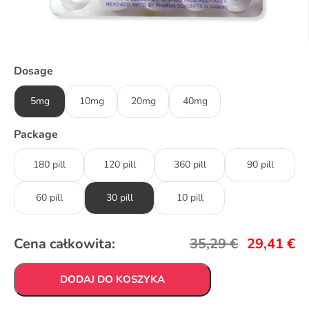
Dosage
5mg
10mg
20mg
40mg
Package
180 pill
120 pill
360 pill
90 pill
60 pill
30 pill
10 pill
Cena całkowita:
35,29
€
29,41
€
DODAJ DO KOSZYKA