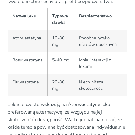
swoje unikalne cechy oraz profil bezpieczeństwa.
Nazwa leku
Typowa
Bezpieczeństwo
dawka
Atorwastatyna
10-80
Podobne ryzyko
mg
efektów ubocznych
Rosuwastatyna
5-40 mg
Mniej interakcji z
lekami
Fluwastatyna
20-80
Nieco niższa
mg
skuteczność
Lekarze często wskazują na Atorwastatynę jako
preferowaną alternatywę, ze względu na jej
skuteczność i dostępność. Warto jednak pamiętać, że
każda terapia powinna być dostosowana indywidualnie,
co podkreśla znaczenie konsultacji medycznych.