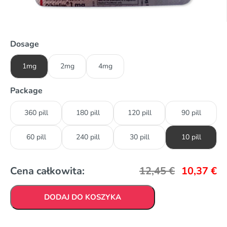
Dosage
1mg
2mg
4mg
Package
360 pill
180 pill
120 pill
90 pill
60 pill
240 pill
30 pill
10 pill
Cena całkowita:
12,45
€
10,37
€
DODAJ DO KOSZYKA