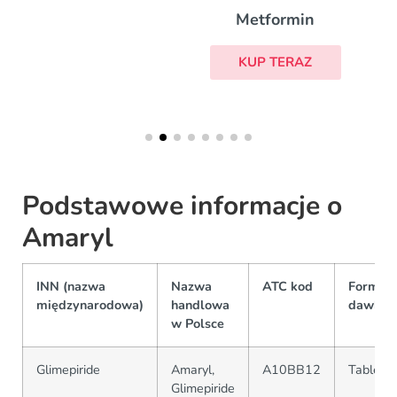
Metformin
KUP TERAZ
Podstawowe informacje o
Amaryl
INN (nazwa
Nazwa
ATC kod
Formy
międzynarodowa)
handlowa
dawkow
w Polsce
Glimepiride
Amaryl,
A10BB12
Tabletki
Glimepiride