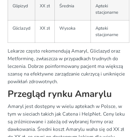
Glipizyd
XX zł
Średnia
Apteki
stacjonarne
Gliclazyd
XX zł
Wysoka
Apteki
stacjonarne
Lekarze często rekomendują Amaryl, Gliclazyd oraz
Metforminę, zwłaszcza w przypadkach trudnych do
leczenia. Dobrze poinformowany pacjent ma większą
szansę na efektywne zarządzanie cukrzycą i uniknięcie
powikłań zdrowotnych.
Przegląd rynku Amarylu
Amaryl jest dostępny w wielu aptekach w Polsce, w
tym w sieciach takich jak Catena i HelpNet. Ceny leku
są zróżnicowane i zależą od wybranej formy oraz
dawkowania. Średni koszt Amarylu waha się od XX zł
do XX zł, co czyni go dostępnym lekiem dla wielu