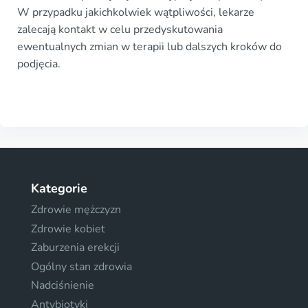
W przypadku jakichkolwiek wątpliwości, lekarze
zalecają kontakt w celu przedyskutowania
ewentualnych zmian w terapii lub dalszych kroków do
podjęcia.
Kategorie
Zdrowie mężczyzn
Zdrowie kobiet
Zaburzenia erekcji
Ogólny stan zdrowia
Nadciśnienie
Antybiotyki