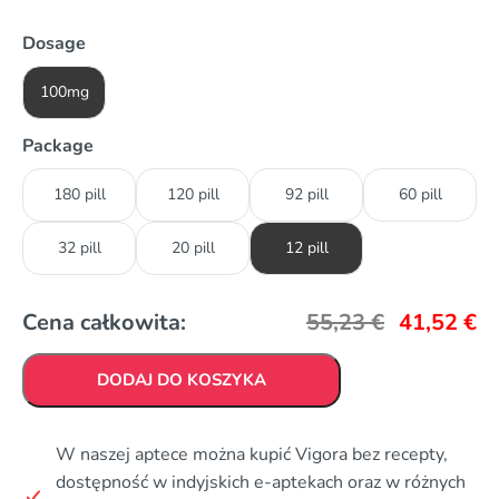
Dosage
100mg
Package
180 pill
120 pill
92 pill
60 pill
32 pill
20 pill
12 pill
Cena całkowita:
55,23
€
41,52
€
DODAJ DO KOSZYKA
W naszej aptece można kupić Vigora bez recepty,
dostępność w indyjskich e-aptekach oraz w różnych