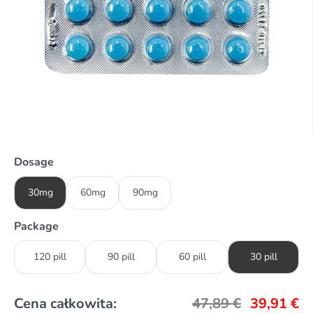
Dosage
30mg
60mg
90mg
Package
120 pill
90 pill
60 pill
30 pill
Cena całkowita:
47,89
€
39,91
€